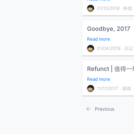
01/10/2018
科技
Goodbye, 2017
Read more
01/04/2018
日记
Refunct | 
Read more
11/11/2017
游戏
Previous