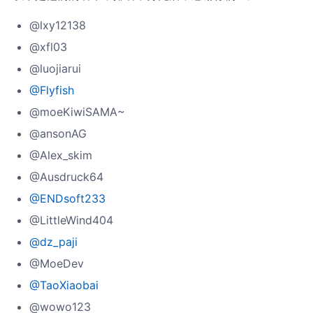
@lxy12138
@xfl03
@luojiarui
@Flyfish
@moeKiwiSAMA~
@ansonAG
@Alex_skim
@Ausdruck64
@ENDsoft233
@LittleWind404
@dz_paji
@MoeDev
@TaoXiaobai
@wowo123