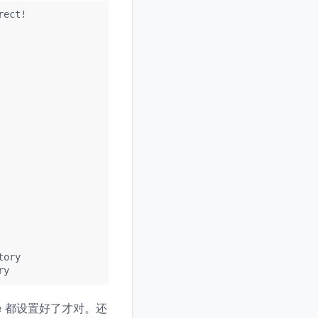
rect!
tory
ry
ale 都设置好了才对。还