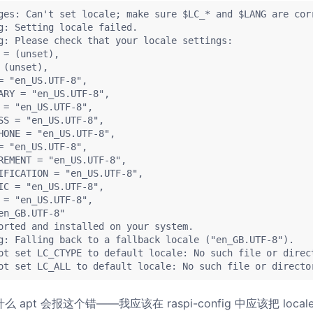
ges: Can't set locale; make sure $LC_* and $LANG are cor
g: Setting locale failed.
g: Please check that your locale settings:
 = (unset),
 (unset),
= "en_US.UTF-8",
ARY = "en_US.UTF-8",
 = "en_US.UTF-8",
SS = "en_US.UTF-8",
HONE = "en_US.UTF-8",
= "en_US.UTF-8",
REMENT = "en_US.UTF-8",
IFICATION = "en_US.UTF-8",
IC = "en_US.UTF-8",
 = "en_US.UTF-8",
en_GB.UTF-8"
orted and installed on your system.
g: Falling back to a fallback locale ("en_GB.UTF-8").
ot set LC_CTYPE to default locale: No such file or direc
ot set LC_ALL to default locale: No such file or directo
apt 会报这个错——我应该在 raspi-config 中应该把 loc