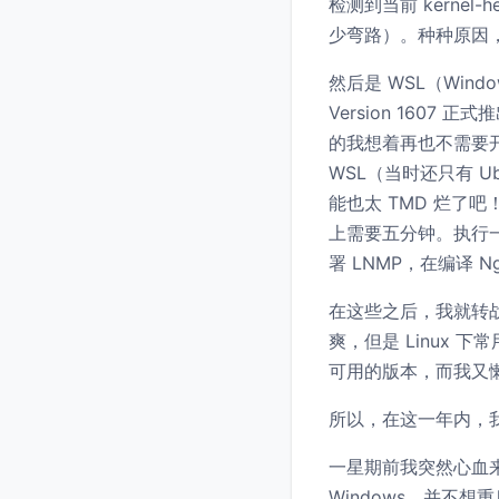
检测到当前 kernel-
少弯路）。种种原因
然后是 WSL（Windows
Version 1607
的我想着再也不需要开虚拟
WSL（当时还只有 U
能也太 TMD 烂了吧！
上需要五分钟。执行一
署 LNMP，在编译 
在这些之后，我就转战在
爽，但是 Linux 
可用的版本，而我又懒
所以，在这一年内，我一
一星期前我突然心血来潮
Windows，并不想