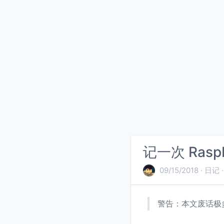
记一次 Raspb
09/15/2018
日记
警告：本文废话极多