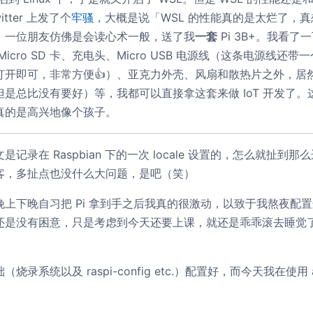
tter 上发了个
牢骚
，大概是说「WSL 的性能真的是太烂了，真
，一位朋友仿佛是会读心术一般，送了我
一套
Pi 3B+。我看
icro SD 卡、充电头、Micro USB 电源线（这条电源线还带
打开即可，非常方便👍）、亚克力外壳、风扇和散热片之外，居
是总比没有要好）等，我都可以直接拿这套来做 IoT 开发了
真的是高兴地像个孩子。
记录在 Raspbian 下的一次 locale 设置的，怎么就扯到
客，多扯点也没什么大问题，是吧（笑）
上下晚自习把 Pi 拿到手之后我真的很激动，以致于我熬夜配置这
还是没有困意，只是考虑到今天还要上课，就还是乖乖滚去睡觉
录系统以及 raspi-config etc.）配置好，而今天我在使用