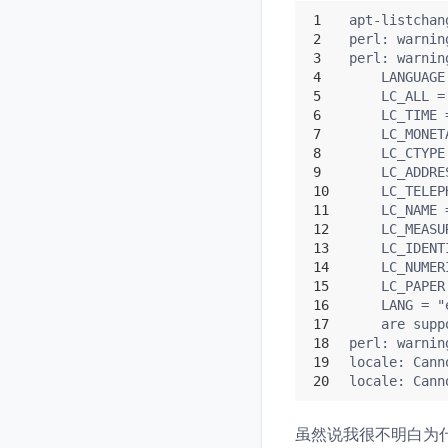
1
apt-listchan
2
perl: warnin
3
perl: warnin
4
    LANGUAGE
5
    LC_ALL =
6
    LC_TIME 
7
    LC_MONET
8
    LC_CTYPE
9
    LC_ADDRE
10
    LC_TELEP
11
    LC_NAME 
12
    LC_MEASU
13
    LC_IDENT
14
    LC_NUMER
15
    LC_PAPER
16
    LANG = "
17
    are supp
18
perl: warnin
19
locale: Cann
20
locale: Cann
虽然说我很不明白为什么 