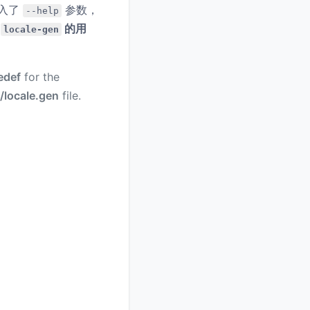
入了
参数，
--help
询
的用
locale-gen
edef
for the
c/locale.gen
file.