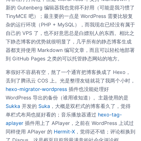
却不肯睡着
新的 Gutenberg 编辑器我也觉得不好用（可能是我习惯了
你和我曾有满满的羽毛
跳着名为青春的舞蹈
TinyMCE 吧）；最主要的一点是 WordPress 需要比较复
不知道未来
杂的运行环境（PHP + MySQL），而我现在已经没有属于
不知道烦恼
不知那些日子
自己的 VPS 了，也不好意思总是白嫖别人的东西。相比之
会是那么少
时间的电影结局才知道
下静态博客的优势就很明显了，几乎所有的静态博客生成
原来大人已没有童谣
器都支持使用 Markdown 编写文章，而且可以轻松地部署
最后的叮咛
最后的拥抱
到 GitHub Pages 之类的可以托管静态网站的地方。
我们红着眼笑
我们都要把自己照顾好
好到遗憾无法打扰
寒假好不容易有空，熬了一个通宵把博客换成了 Hexo，
好好的生活
丢到了腾讯云 COS 上。光是整理友链就花了我两个小时，
好好的变老
好好假装我
hexo-migrator-wordpress
插件也没能处理好
已经把你忘掉
WordPress 导出的备份（谁用谁知道）。主题使用的是
Sukka
开发的
Suka
，大概是双栏式的博客看久了，觉得
单栏式布局也挺好看的；音乐播放器通过
hexo-tag-
aplayer
插件用上了 APlayer，之前在 WordPress 上试过
同样使用 APlayer 的
Hermit-X
，觉得还不错；评论框换到
了 Disqus，这是截至目前我最满意的社会化评论框。