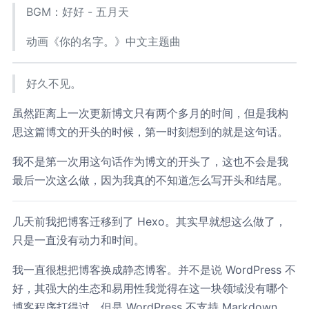
BGM：好好 - 五月天
想把你写成一首歌
想养一只猫
想要回到每个场景
动画《你的名字。》中文主题曲
拨慢每只表
我们在小孩和大人的转角
盖一座城堡
我们好好好到疯掉
好久不见。
像找回失散多年双胞
生命再长不过
烟火落下了眼角
虽然距离上一次更新博文只有两个多月的时间，但是我构
世界再大不过
思这篇博文的开头的时候，第一时刻想到的就是这句话。
你我凝视的微笑
在所有流逝风景与人群中
你对我最好
我不是第一次用这句话作为博文的开头了，这也不会是我
一切好好是否太好
没有人知道
最后一次这么做，因为我真的不知道怎么写开头和结尾。
你和我背着空空的书包
逃出名为日常的监牢
忘了要长大
忘了要变老
几天前我把博客迁移到了 Hexo。其实早就想这么做了，
忘了时间有脚
只是一直没有动力和时间。
最安静的时刻
回忆总是最喧嚣
最喧嚣的狂欢
我一直很想把博客换成静态博客。并不是说 WordPress 不
寂寞包围着孤岛
还以为驯服想念能陪伴我
好，其强大的生态和易用性我觉得在这一块领域没有哪个
像一只家猫
博客程序打得过，但是 WordPress 不支持 Markdown，
它就窝在沙发一角