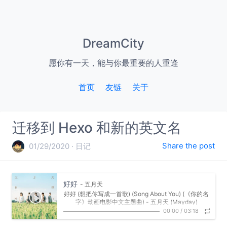
DreamCity
愿你有一天，能与你最重要的人重逢
首页
友链
关于
迁移到 Hexo 和新的英文名
Share the post
01/29/2020
日记
好好
- 五月天
好好 (想把你写成一首歌) (Song About You) (《你的名
字》动画电影中文主题曲) - 五月天 (Mayday)
词：阿信
00:00
/
03:18
曲：阿信/冠佑
编曲：五月天